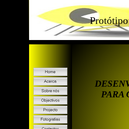
Protótipo
DESENV
PARA 