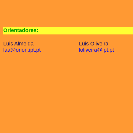
Orientadores:
Luis Almeida
Luis Oliveira
laa@orion.ipt.pt
loliveira@ipt.pt