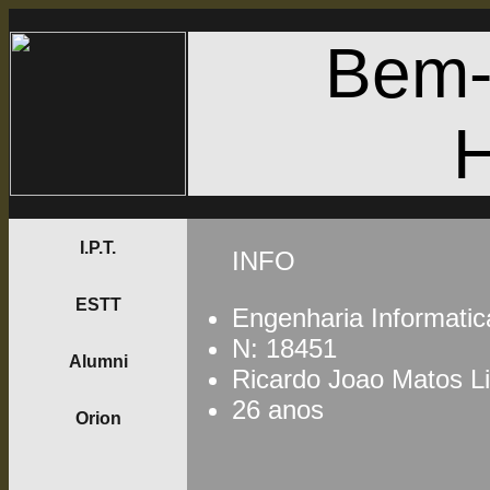
Bem-
I.P.T.
INFO
ESTT
Engenharia Informatic
N: 18451
Alumni
Ricardo Joao Matos L
26 anos
Orion