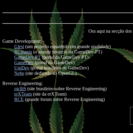
Ora aqui na secção dos 
Game Development:
Glest
(um projecto espanhol com grande qualidade)
RCmania
(o grande projecto da GameDev-PT)
GameDev-PT
(portal da GameDev PT)
GameDev
(portal da GameDev)
UniDev
(portal brasileiro de GameDev)
Nehe
(site dedicado ao OpenGL)
Reverse Engineering:
oicìliS
(site brasileiro sobre Reverse Engineering)
erXTeam
(site da erXTeam)
RCE
(grande forum sobre Reverse Engineering)