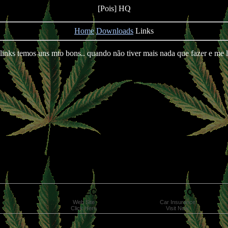
[Pois] HQ
Home
Downloads
Links
links temos uns mto bons.. quando não tiver mais nada que fazer e me 
PROTECT YOUR FAMILY
GET QUOTE
Web Site
Car Insurance
Click Here
Visit Now