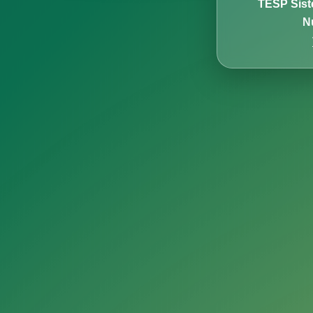
TESP Sist
N