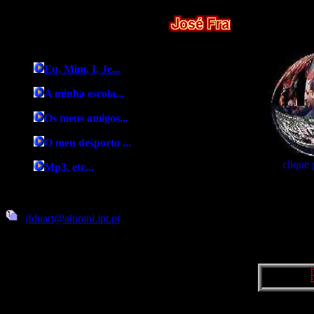
Eu, Mim, I, Je...
A minha escola...
Os meus amigos...
O meu desporto ...
clique 
Mp3, etc...
jfduart@alumni.ipt.pt