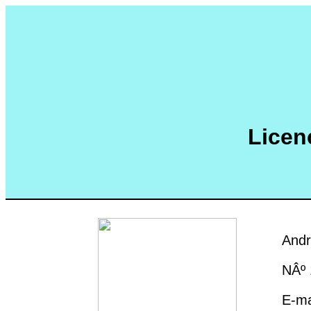
Licen
Andr
NÂº
E-ma