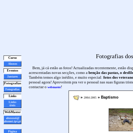
Fotografias do
Curso
Alunos
Bem, já cá estão as fotos! Actualizadas recentemente, estão d
Eventos
acrescentadas novas secções, como a
benção das pastas, o desfi
Jantares
Também temos algo inédito, e muito especial:
fotos dos veteran
pessoal agora! Aproveitem pra ver o pessoal nas suas figuras trist
Fotografias
contactar o
!
webmaster
Fotografias
Links
»
» Baptismo
2004-2005
Links
úteis
WebMaster
alunosei@
alumni.ipt.pt
Página