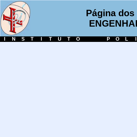
Página dos 
ENGENHAR
I
N
S
T
I
T
U
T
O
P
O
L
I