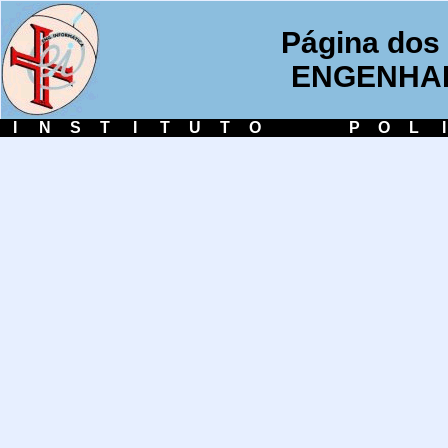
Página dos 
ENGENHAR
I
N
S
T
I
T
U
T
O
P
O
L
I