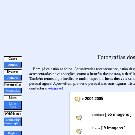
Fotografias do
Curso
Alunos
Bem, já cá estão as fotos! Actualizadas recentemente, estão d
Eventos
acrescentadas novas secções, como a
benção das pastas, o desfi
Jantares
Também temos algo inédito, e muito especial:
fotos dos veteran
pessoal agora! Aproveitem pra ver o pessoal nas suas figuras trist
Fotografias
contactar o
!
webmaster
Fotografias
Links
» 2004-2005
Links
úteis
WebMaster
[ 65 imagens ]
Baptismo
alunosei@
alumni.ipt.pt
[ 9 imagens ]
Praxes
Página