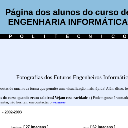
Página dos alunos do curso d
ENGENHARIA INFORMÁTICA
P
O
L
I
T
É
C
N
I
C
O
Fotografias dos Futuros Engenheiros Informátic
ispostas de uma nova forma que permite uma visualização mais rápida! Além disso, 
os do curso quando eram caloiros! Vejam essa raridade :-)
Podem gozar à vontade c
scentar, não hesitem em contactar o
!
webmaster
» 2002-2003
[ 27 imagens ]
[ 62 imagens ]
baptismo
carro