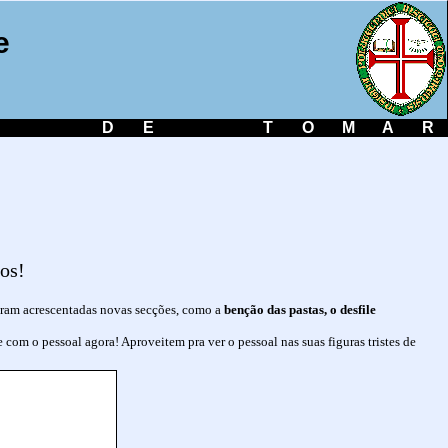
e
D
E
T
O
M
A
R
os!
foram acrescentadas novas secções, como a
benção das pastas, o desfile
om o pessoal agora! Aproveitem pra ver o pessoal nas suas figuras tristes de