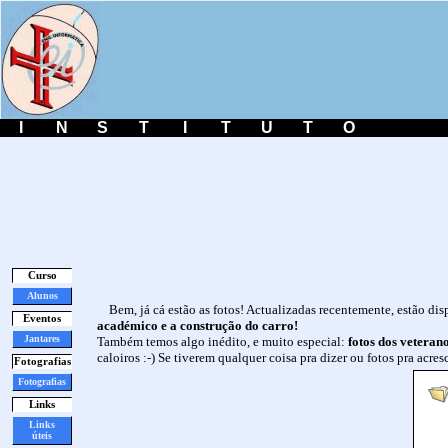
I
N
S
T
I
T
U
T
O
Curso
Alunos
Bem, já cá estão as fotos! Actualizadas recentemente, estão d
Eventos
académico e a construção do carro!
Jantares
Também temos algo inédito, e muito especial:
fotos dos veteran
caloiros :-) Se tiverem qualquer coisa pra dizer ou fotos pra acre
Fotografias
Fotografias
Links
Links
úteis