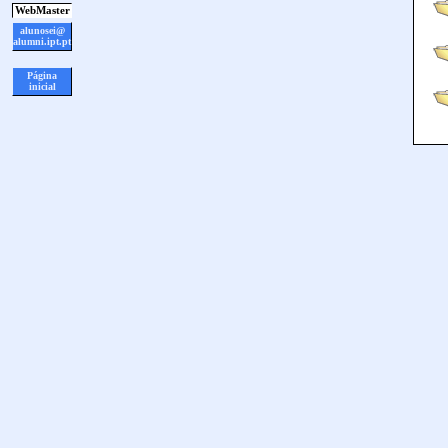
WebMaster
alunosei@
alumni.ipt.pt
Página
inicial