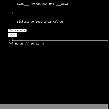
####___
Criado
por
Mim
___####
[+]________________________________________________________
____
Sistema
de
Segurança
Falhou
____
[Sobre
mim]
[???]
[+]________________________________________________________
[+]
Horas
//
16:21:49